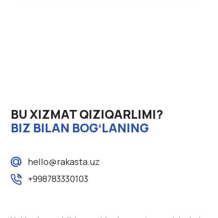
BU XIZMAT QIZIQARLIMI?
BIZ BILAN BOGʻLANING
hello@rakasta.uz
+998783330103