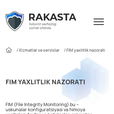
Skip
to
content
/
Xizmatlar va servislar
/
FIM yaxlitlik nazorati
FIM YAXLITLIK NAZORATI
FIM (File Integrity Monitoring) bu –
uskunalar konfiguratsiyasi va himoya