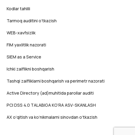
Kodlar tahlili
Tarmoq auditini oʻtkazish
WEB-xavfsizlik
FIM yaxlitlik nazorati
SIEM as a Service
Ichki zaiflikni boshqarish
Tashqi zaifliklarni boshqarish va perimetr nazorati
Active Directory (ad)muhitida parollar auditi
PCI DSS 4.0 TALABIGA KO‘RA ASV-SKANLASH
AX oʻqitish va koʻnikmalarni sinovdan oʻtkazish