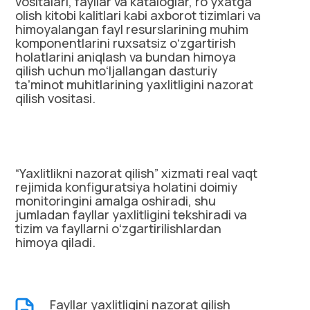
vositalari, fayllar va kataloglar, roʻyxatga
olish kitobi kalitlari kabi axborot tizimlari va
himoyalangan fayl resurslarining muhim
komponentlarini ruxsatsiz oʻzgartirish
holatlarini aniqlash va bundan himoya
qilish uchun moʻljallangan dasturiy
taʼminot muhitlarining yaxlitligini nazorat
qilish vositasi.
“Yaxlitlikni nazorat qilish” xizmati real vaqt
rejimida konfiguratsiya holatini doimiy
monitoringini amalga oshiradi, shu
jumladan fayllar yaxlitligini tekshiradi va
tizim va fayllarni oʻzgartirilishlardan
himoya qiladi.
Fayllar yaxlitligini nazorat qilish