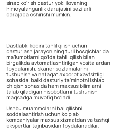
sinab koʻrish dastur yoki ilovaning
himoyalanganlik darajasini sezilarli
darajada oshirishi mumkin.
Dastlabki kodini tahlil qilish uchun
dasturlash jarayonining turli bosqichlarida
maʼlumotlarni qoʻlda tahlil qilish bilan
birgalikda avtomatlashtirilgan vositalardan
foydalanish, skaner sozlamalarini
tushunish va nafaqat axborot xavfsizligi
sohasida, balki dasturiy taʼminotni ishlab
chiqish sohasida ham maxsus bilimlarni
talab qiladigan hisobotlarni tushunish
maqsadga muvofiq boʻladi.
Ushbu muammolarni hal qilishni
soddalashtirish uchun koʻplab
kompaniyalar maxsus xizmatdan va tashqi
ekspertlar tajribasidan foydalanadilar.