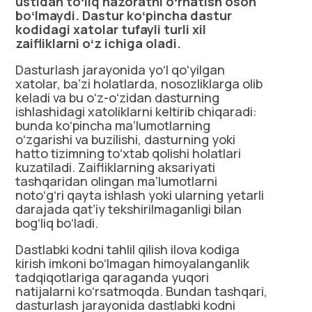
ustidan toʻliq nazoratni oʻrnatish oson
boʻlmaydi. Dastur koʻpincha dastur
kodidagi xatolar tufayli turli xil
zaifliklarni oʻz ichiga oladi.
Dasturlash jarayonida yoʻl qoʻyilgan
xatolar, baʼzi holatlarda, nosozliklarga olib
keladi va bu oʻz-oʻzidan dasturning
ishlashidagi xatoliklarni keltirib chiqaradi:
bunda koʻpincha maʼlumotlarning
oʻzgarishi va buzilishi, dasturning yoki
hatto tizimning toʻxtab qolishi holatlari
kuzatiladi. Zaifliklarning aksariyati
tashqaridan olingan maʼlumotlarni
notoʻgʻri qayta ishlash yoki ularning yetarli
darajada qatʼiy tekshirilmaganligi bilan
bogʻliq boʻladi.
Dastlabki kodni tahlil qilish ilova kodiga
kirish imkoni boʻlmagan himoyalanganlik
tadqiqotlariga qaraganda yuqori
natijalarni koʻrsatmoqda. Bundan tashqari,
dasturlash jarayonida dastlabki kodni