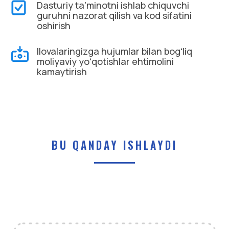
Dasturiy taʼminotni ishlab chiquvchi
guruhni nazorat qilish va kod sifatini
oshirish
Ilovalaringizga hujumlar bilan bogʻliq
moliyaviy yoʻqotishlar ehtimolini
kamaytirish
BU QANDAY ISHLAYDI