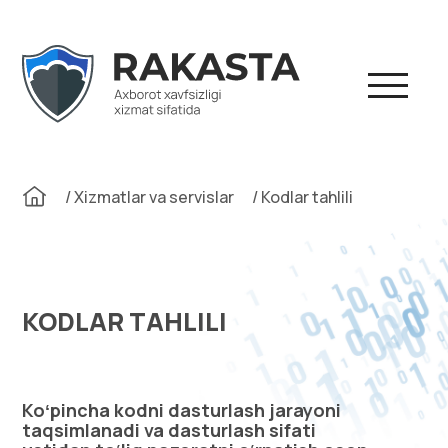
Skip
to
content
/
Xizmatlar va servislar
/
Kodlar tahlili
KODLAR TAHLILI
Koʻpincha kodni dasturlash jarayoni
taqsimlanadi va dasturlash sifati