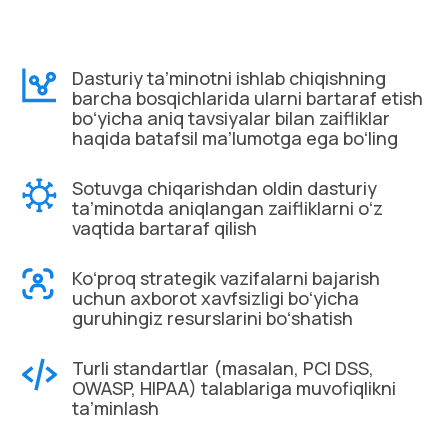
Dasturiy taʼminotni ishlab chiqishning
barcha bosqichlarida ularni bartaraf etish
boʻyicha aniq tavsiyalar bilan zaifliklar
haqida batafsil maʼlumotga ega boʻling
Sotuvga chiqarishdan oldin dasturiy
taʼminotda aniqlangan zaifliklarni oʻz
vaqtida bartaraf qilish
Koʻproq strategik vazifalarni bajarish
uchun axborot xavfsizligi boʻyicha
guruhingiz resurslarini boʻshatish
Turli standartlar (masalan, PCI DSS,
OWASP, HIPAA) talablariga muvofiqlikni
taʼminlash